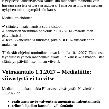
Nykyisessä lakiesityksessä sallittaisiin rahapelien mainonta vain
lineaarisessa televisiossa ja radiossa. Tämä on ristiriidassa median
nykyisen toimintaympäristön kanssa.
Medialiitto ehdottaa:
✔ sääntelyn laajentamista suoratoistoon
✔ sähköisen viestinnän palvelulain (917/2014) määritelmän
päivittämistä
✔ tekniikkaneutraalia tulkintaa, joka olisi EU-lainsäädännön
mukainen
Tärkeää:
ohjelmistotoimiluvat ovat katkolla 10.1.2027. Tämä osuu
täydellisesti yhteen rahapelilain aikataulun kanssa – ja mahdollistaa
sääntelyn päivittämisen ilman viiveitä.
Voimaantulo 1.1.2027 – Medialiitto:
viivästystä ei tarvitse
Medialiiton mukaan lakia EI tarvitse viivästyttää. Päivämäärä
1.1.2027 on:
realistinen myös valvontaviranomaisen rakentamiselle
reilun kilpailun kannalta välttämätön