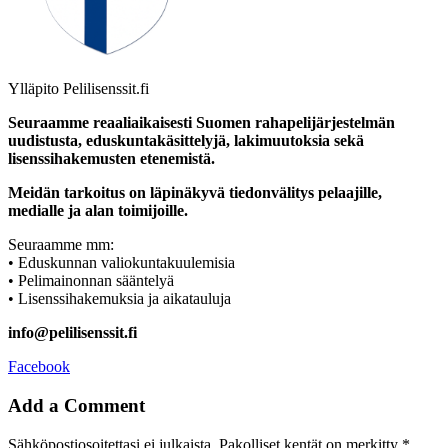
Ylläpito
Pelilisenssit.fi
Seuraamme reaaliaikaisesti Suomen rahapelijärjestelmän
uudistusta, eduskuntakäsittelyjä, lakimuutoksia sekä
lisenssihakemusten etenemistä.
Meidän tarkoitus on läpinäkyvä tiedonvälitys pelaajille,
medialle ja alan toimijoille.
Seuraamme mm:
• Eduskunnan valiokuntakuulemisia
• Pelimainonnan sääntelyä
• Lisenssihakemuksia ja aikatauluja
info@pelilisenssit.fi
Facebook
Add a Comment
Sähköpostiosoitettasi ei julkaista.
Pakolliset kentät on merkitty
*