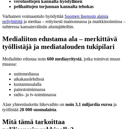
verotuottojen kannalta hyödyllinen
pelihaittojen torjunnan kannalta tehokas
Varhainen voimaantulo hyödyttää
Suomen lisenssin alaisia
peliyhtiöitä
ja mediaa – erityisesti mainonnassa ja markkinoinnissa –
suhteessa kansainvälisiin alustajätteihin.
Medialiiton edustama ala – merkittävä
työllistäjä ja mediatalouden tukipilari
Medialiitto edustaa noin
600 mediayritystä
, jotka toimivat muun
muassa:
uutismediassa
aikakauslehdissä
kustannusalalla
painotoiminnassa
radio- ja tv-toiminnassa
Alan yhteenlaskettu liikevaihto on
noin 3,1 miljardia euroa
ja
työllistää
20 000 suomalaista
.
Mitä tämä tarkoittaa