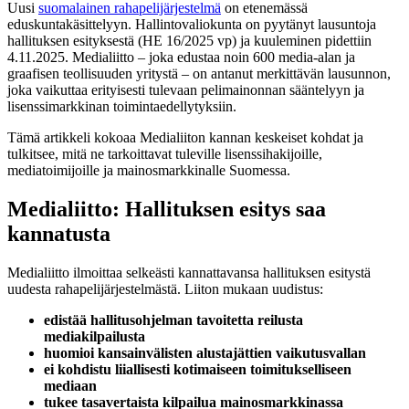
Uusi
suomalainen rahapelijärjestelmä
on etenemässä
eduskuntakäsittelyyn. Hallintovaliokunta on pyytänyt lausuntoja
hallituksen esityksestä (HE 16/2025 vp) ja kuuleminen pidettiin
4.11.2025. Medialiitto – joka edustaa noin 600 media-alan ja
graafisen teollisuuden yritystä – on antanut merkittävän lausunnon,
joka vaikuttaa erityisesti tulevaan pelimainonnan sääntelyyn ja
lisenssimarkkinan toimintaedellytyksiin.
Tämä artikkeli kokoaa Medialiiton kannan keskeiset kohdat ja
tulkitsee, mitä ne tarkoittavat tuleville lisenssihakijoille,
mediatoimijoille ja mainosmarkkinalle Suomessa.
Medialiitto: Hallituksen esitys saa
kannatusta
Medialiitto ilmoittaa selkeästi kannattavansa hallituksen esitystä
uudesta rahapelijärjestelmästä. Liiton mukaan uudistus:
edistää hallitusohjelman tavoitetta reilusta
mediakilpailusta
huomioi kansainvälisten alustajättien vaikutusvallan
ei kohdistu liiallisesti kotimaiseen toimitukselliseen
mediaan
tukee tasavertaista kilpailua mainosmarkkinassa