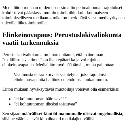
Medialiiton mukaan uuden lisenssimallin pelimainonnan rajoitukset
kohdistuvat pääasiassa muihin toimijoihin kuin kotimaiseen
toimitukselliseen mediaan – mikä on merkittävä viesti mediayritysten
tuleville liiketoiminnoille.
Elinkeinovapaus: Perustuslakivaliokunta
vaatii tarkennuksia
Perustuslakivaliokunta on huomauttanut, että mainonnan
“maltillisuusvaatimus” on liian epätarkka ja voi rajoittaa
elinkeinovapautta. Medialiitto myöntää tämän, mutta painottaa:
Vaatimusta ei saa korvata sääntelyllä, joka rajoittaisi
elinkeinovapautta hallituksen ehdotusta ankarammin.
Liiton mukaan hyväksyttäviä muotoiluja voisivat olla esimerkiksi:
“ei kohtuuttoman häiritsevää”
“ei kohtuuttoman tiheästi toistuvaa”
Sen sijaan
määrälliset kiintiöt mainonnalle olisivat ongelmallisia
,
sillä ne vääristäisivät kilpailua eri medialajien välillä.