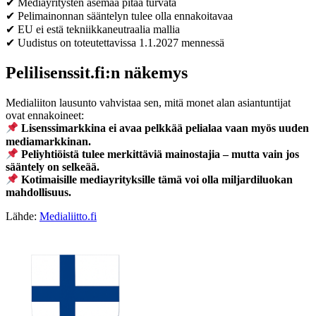
✔ Mediayritysten asemaa pitää turvata
✔ Pelimainonnan sääntelyn tulee olla ennakoitavaa
✔ EU ei estä tekniikkaneutraalia mallia
✔ Uudistus on toteutettavissa 1.1.2027 mennessä
Pelilisenssit.fi:n näkemys
Medialiiton lausunto vahvistaa sen, mitä monet alan asiantuntijat
ovat ennakoineet:
Lisenssimarkkina ei avaa pelkkää pelialaa vaan myös uuden
mediamarkkinan.
Peliyhtiöistä tulee merkittäviä mainostajia – mutta vain jos
sääntely on selkeää.
Kotimaisille mediayrityksille tämä voi olla miljardiluokan
mahdollisuus.
Lähde:
Medialiitto.fi