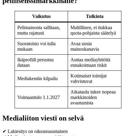
pelilisenssimarkkinalle?
Vaikutus
Tulkinta
Pelimainonta sallitaan,
Maltillinen, ei tiukkaa
mutta rajatusti
quota-pohjaista säätelyä
Suoratoisto voi tulla
Avaa uusia
mukaan
mainoskanavia
Ikäprofiili perustuu
Auttaa mediayhtiöitä
dataan
ennakoimaan riskit
Kotimaiset toimijat
Mediakentän kilpailu
vahvistuvat
Aikataulu tukee nopeaa
Voimaantulo 1.1.2027
markkinoiden
avautumista
Medialiiton viesti on selvä
✔ Lakiesitys on oikeansuuntainen