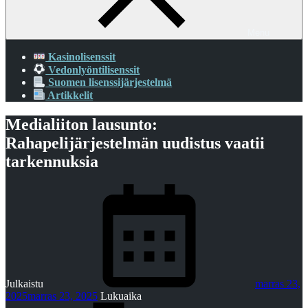
Menu
Kasinolisenssit
Vedonlyöntilisenssit
Suomen lisenssijärjestelmä
Artikkelit
Medialiiton lausunto:
Rahapelijärjestelmän uudistus vaatii
tarkennuksia
Julkaistu
marras 23,
2025
marras 23, 2025
Lukuaika