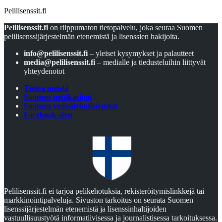
Pelilisenssit.fi
Pelilisenssit.fi
on riippumaton tietopalvelu, joka seuraa Suomen
pelilisenssijärjestelmän etenemistä ja lisenssien hakijoita.
info@pelilisenssit.fi
– yleiset kysymykset ja palautteet
media@pelilisenssit.fi
– medialle ja tiedusteluihin liittyvät
yhteydenotot
Tietoa meistä
Suomen nettikasinot
Suomen vedonlyöntisivustot
Facebook-sivu
Pelilisenssit.fi ei tarjoa pelikehotuksia, rekisteröitymislinkkejä tai
markkinointipalveluja. Sivuston tarkoitus on seurata Suomen
lisenssijärjestelmän etenemistä ja lisenssinhaltijoiden
vastuullisuustyötä informatiivisessa ja journalistisessa tarkoituksessa.