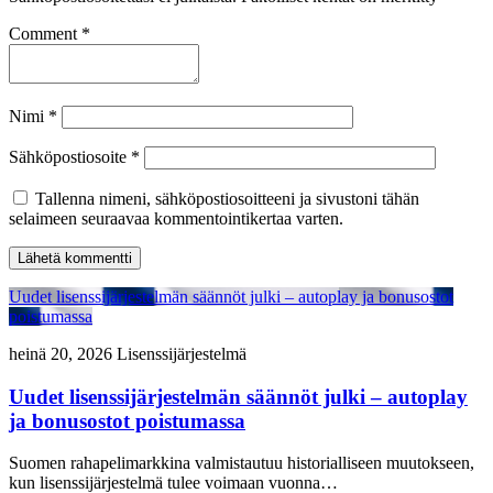
Comment *
Nimi
*
Sähköpostiosoite
*
Tallenna nimeni, sähköpostiosoitteeni ja sivustoni tähän
selaimeen seuraavaa kommentointikertaa varten.
Uudet lisenssijärjestelmän säännöt julki – autoplay ja bonusostot
poistumassa
heinä 20, 2026
Lisenssijärjestelmä
Uudet lisenssijärjestelmän säännöt julki – autoplay
ja bonusostot poistumassa
Suomen rahapelimarkkina valmistautuu historialliseen muutokseen,
kun lisenssijärjestelmä tulee voimaan vuonna…