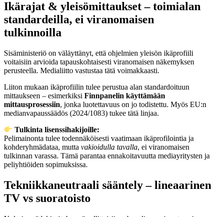
Ikärajat & yleisömittaukset – toimialan
standardeilla, ei viranomaisen
tulkinnoilla
Sisäministeriö on väläyttänyt, että ohjelmien yleisön ikäprofiili
voitaisiin arvioida tapauskohtaisesti viranomaisen näkemyksen
perusteella. Medialiitto vastustaa tätä voimakkaasti.
Liiton mukaan ikäprofiilin tulee perustua alan standardoituun
mittaukseen – esimerkiksi
Finnpanelin käyttämään
mittausprosessiin
, jonka luotettavuus on jo todistettu. Myös EU:n
medianvapaussäädös (2024/1083) tukee tätä linjaa.
Tulkinta lisenssihakijoille:
Pelimainonta tulee todennäköisesti vaatimaan ikäprofilointia ja
kohderyhmädataa, mutta
vakioidulla tavalla
, ei viranomaisen
tulkinnan varassa. Tämä parantaa ennakoitavuutta mediayritysten ja
peliyhtiöiden sopimuksissa.
Tekniikkaneutraali sääntely – lineaarinen
TV vs suoratoisto